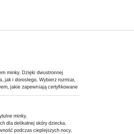
em minky. Dzięki dwustronnej
, jak i dorosłego. Wybierz rozmiar,
wem, jakie zapewniają certyfikowane
ytulne minky.
h dla delikatnej skóry dziecka.
wność podczas cieplejszych nocy.