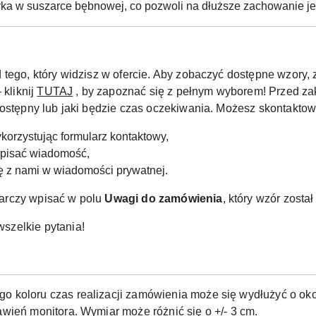
yka w suszarce bębnowej, co pozwoli na dłuższe zachowanie jeg
 tego, który widzisz w ofercie. Aby zobaczyć dostępne wzor
 kliknij
TUTAJ
, by zapoznać się z pełnym wyborem! Przed za
dostępny lub jaki będzie czas oczekiwania. Możesz skontaktow
korzystując formularz kontaktowy,
apisać wiadomość,
ię z nami w wiadomości prywatnej.
arczy wpisać w polu
Uwagi do zamówienia
, który wzór zosta
szelkie pytania!
o koloru czas realizacji zamówienia może się wydłużyć o okoł
wień monitora. Wymiar może różnić się o +/- 3 cm.