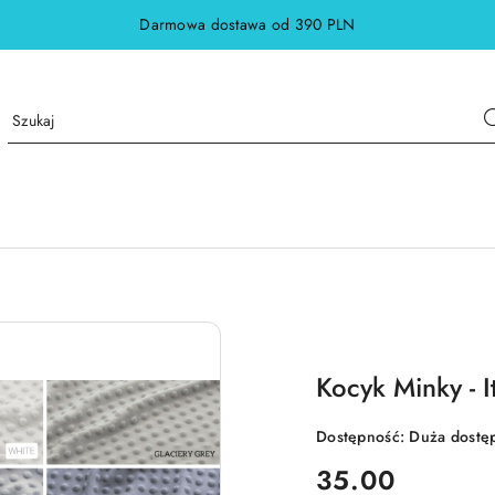
Darmowa dostawa od 390 PLN
Kocyk Minky - I
Dostępność:
Duża dostę
cena:
35.00