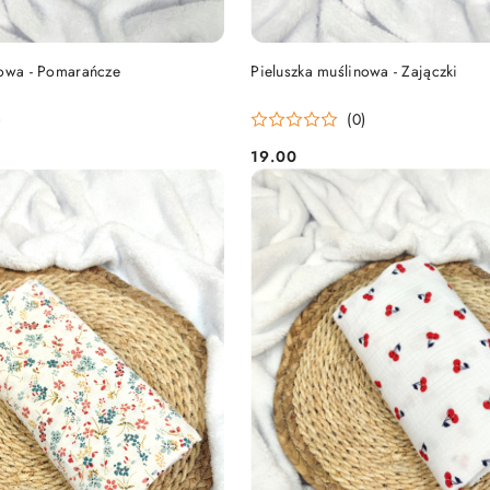
DO KOSZYKA
DO KOSZYKA
nowa - Pomarańcze
Pieluszka muślinowa - Zajączki
)
(0)
19.00
Cena: