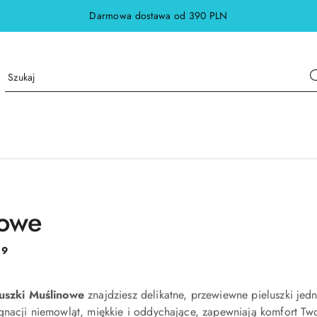
Darmowa dostawa od 390 PLN
nowe
:
9
luszki Muślinowe
znajdziesz delikatne, przewiewne pieluszki jed
gnacji niemowląt, miękkie i oddychające, zapewniają komfort Tw