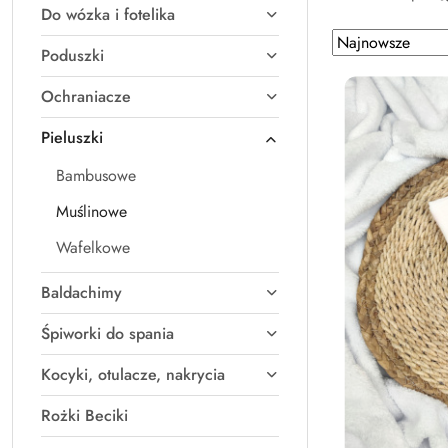
Do wózka i fotelika
Zastosowano
Sortuj
Poduszki
według
sortowanie:
Najnowsze.
Ochraniacze
Pieluszki
Bambusowe
Muślinowe
Wafelkowe
Baldachimy
Śpiworki do spania
Kocyki, otulacze, nakrycia
Rożki Beciki