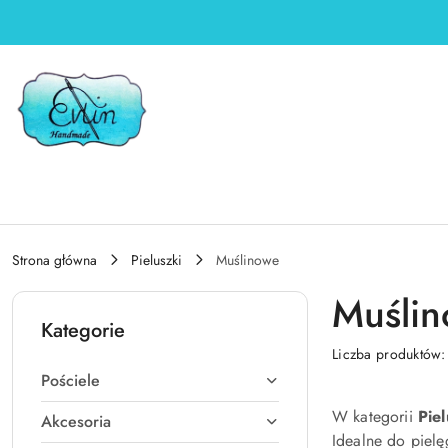
Przejdź do treści głównej
Przejdź do wyszukiwarki
Przejdź do moje konto
Przejdź do menu głównego
Przejdź do stopki
Strona główna
Pieluszki
Muślinowe
Muśli
Kategorie
Liczba produktów
Pościele
W kategorii
Pie
Akcesoria
Idealne do pielę