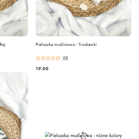
DO KOSZYKA
Raj
Pieluszka muślinowa - Truskawki
(0)
19.00
Cena: