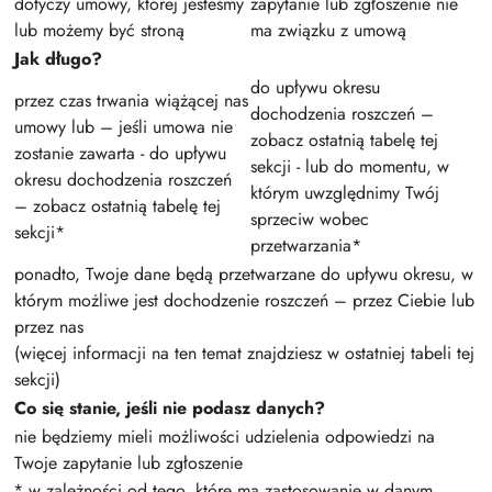
dotyczy umowy, której jesteśmy
zapytanie lub zgłoszenie nie
lub możemy być stroną
ma związku z umową
Jak długo?
do upływu okresu
przez czas trwania wiążącej nas
dochodzenia roszczeń –
umowy lub – jeśli umowa nie
zobacz ostatnią tabelę tej
zostanie zawarta - do upływu
sekcji - lub do momentu, w
okresu dochodzenia roszczeń
którym uwzględnimy Twój
– zobacz ostatnią tabelę tej
sprzeciw wobec
sekcji*
przetwarzania*
ponadto, Twoje dane będą przetwarzane do upływu okresu, w
którym możliwe jest dochodzenie roszczeń – przez Ciebie lub
przez nas
(więcej informacji na ten temat znajdziesz w ostatniej tabeli tej
sekcji)
Co się stanie, jeśli nie podasz danych?
nie będziemy mieli możliwości udzielenia odpowiedzi na
Twoje zapytanie lub zgłoszenie
* w zależności od tego, które ma zastosowanie w danym