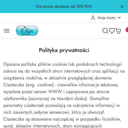
Przejdź do treści głównej
Przejdź do wyszukiwarki
Przejdź do moje konto
Przejdź do menu głównego
Przejdź do stopki
Darmowa dostawa od 390 PLN
Moje konto
Polityka prywatności
Opisana polityka plików cookies lub podobnych technologii
odnosi się do wszystkich stron internetowych oraz aplikacji na
urządzenia mobilne, w aktualnie przeglądanej domenie.
Ciasteczka (ang. cookies) - niewielkie informacje tekstowe,
wysyłane przez serwer WWW i zapisywane po stronie
użytkownika (zazwyczaj na twardym dysku). Domyślne
parametry ciasteczek pozwalają na odczytanie informacji w
nich zawartych jedynie serwerowi, który je utworzył.
Ciasteczka są stosowane najczęściej w przypadku liczników,
sond, sklepów internetowych, stron wymagających