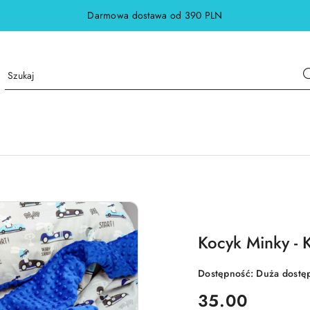
Darmowa dostawa od 390 PLN
Kocyk Minky - 
Dostępność:
Duża dostę
cena:
35.00