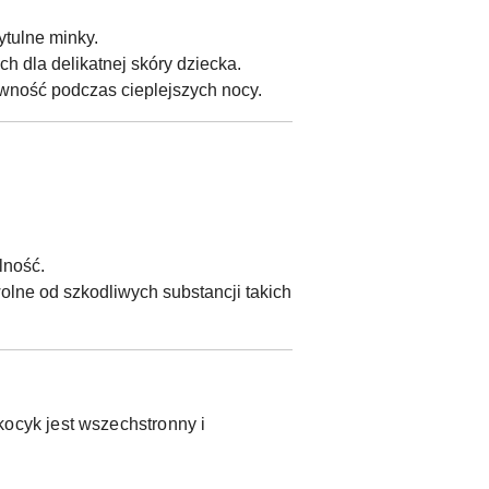
ytulne minky.
h dla delikatnej skóry dziecka.
wność podczas cieplejszych nocy.
lność.
olne od szkodliwych substancji takich
ocyk jest wszechstronny i