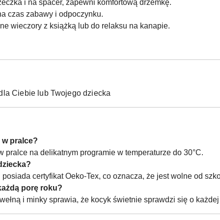
żeczka i na spacer, zapewni komfortową drzemkę.
 na czas zabawy i odpoczynku.
ne wieczory z książką lub do relaksu na kanapie.
dla Ciebie lub Twojego dziecka
 w pralce?
 w pralce na delikatnym programie w temperaturze do 30°C.
 dziecka?
i posiada certyfikat Oeko-Tex, co oznacza, że jest wolne od szk
każdą porę roku?
wełną i minky sprawia, że kocyk świetnie sprawdzi się o każdej