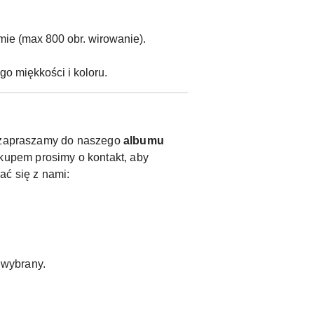
ie (max 800 obr. wirowanie).
o miękkości i koloru.
y, zapraszamy do naszego
albumu
kupem prosimy o kontakt, aby
ać się z nami:
ł wybrany.