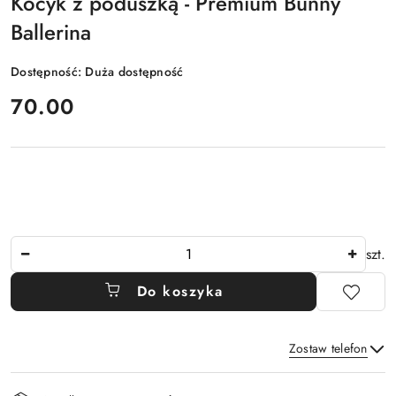
Kocyk z poduszką - Premium Bunny
Ballerina
Dostępność:
Duża dostępność
cena:
70.00
Ilość
szt.
Do koszyka
Zostaw telefon
Dostępność