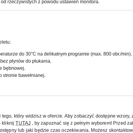
ę od rzeczywistych z powodu ustawień monitora.
letu:
peraturze do 30°C na delikatnym programie (max. 800 obr./min).
 bez płynów do płukania.
ce bębnowej.
o stronie bawełnianej.
 tego, który widzisz w ofercie. Aby zobaczyć dostępne wzor
 kliknij
TUTAJ
, by zapoznać się z pełnym wyborem! Przed za
dostępny lub jaki będzie czas oczekiwania. Możesz skontaktow