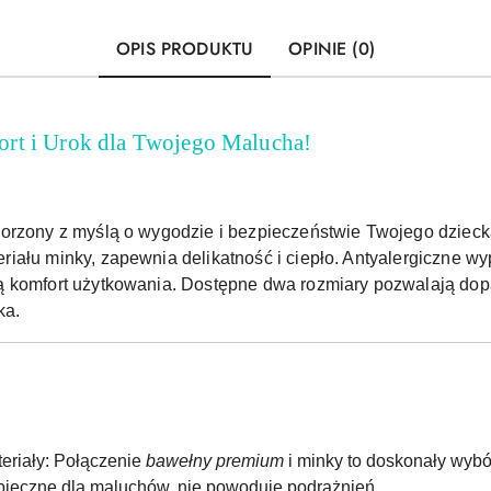
OPIS PRODUKTU
OPINIE (0)
rt i Urok dla Twojego Malucha!
worzony z myślą o wygodzie i bezpieczeństwie Twojego dzieck
eriału minky, zapewnia delikatność i ciepło. Antyalergiczne w
ą komfort użytkowania. Dostępne dwa rozmiary pozwalają dop
ka.
teriały: Połączenie
bawełny premium
i minky to doskonały wybór
pieczne dla maluchów, nie powoduje podrażnień.