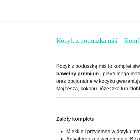
Kocyk z poduszką miś – Komfo
Kocyk z poduszką miś to komplet st
bawełny premium
i przytulnego mat
oraz opcjonalne w kocyku gwarantuj
Mojżesza, kokonu, łóżeczka lub żłob
Zalety kompletu
Miękkie i przyjemne w dotyku ma
Antyalergiczne wypełnienie: Bez