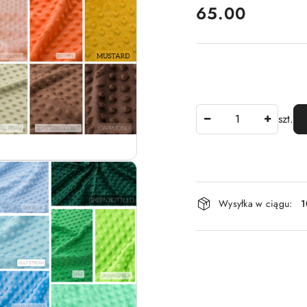
cena:
65.00
Ilość
szt.
Dostępność
Wysyłka w ciągu:
1
i
dostawa