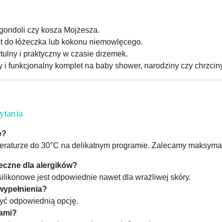
 gondoli czy kosza Mojżesza.
et do łóżeczka lub kokonu niemowlęcego.
ytulny i praktyczny w czasie drzemek.
y i funkcjonalny komplet na baby shower, narodziny czy chrzciny
ytania
e?
eraturze do 30°C na delikatnym programie. Zalecamy maksymal
eczne dla alergików?
silikonowe jest odpowiednie nawet dla wrażliwej skóry.
wypełnienia?
yć odpowiednią opcję.
iami?