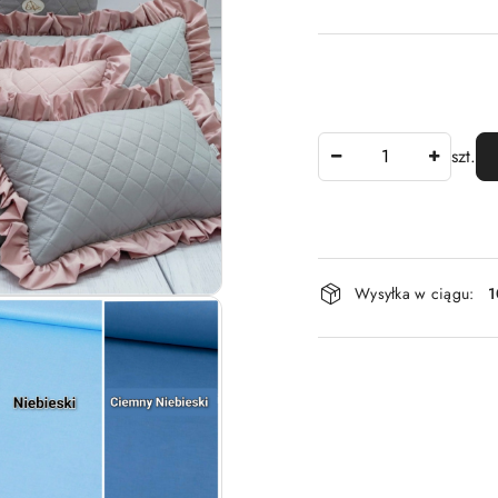
Ilość
szt.
Dostępność
Wysyłka w ciągu:
1
i
dostawa