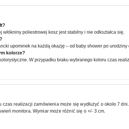
łt?
 włókniny poliestrowej kosz jest stabilny i nie odkształca się.
t?
gancki upominek na każdą okazję – od baby shower po urodziny 
ym kolorze?
 kolorystyczne. W przypadku braku wybranego koloru czas reali
czas realizacji zamówienia może się wydłużyć o około 7 dni.
wień monitora. Wymiar może różnić się o +/- 3 cm.