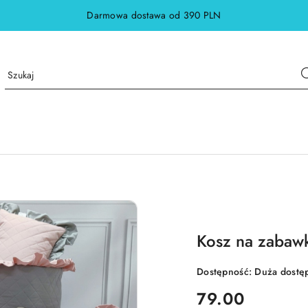
Darmowa dostawa od 390 PLN
Kosz na zabawki
Dostępność:
Duża dostę
cena:
79.00