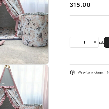
cena:
315.00
Ilość
szt.
Dostępność
Wysyłka w ciągu:
1
i
dostawa