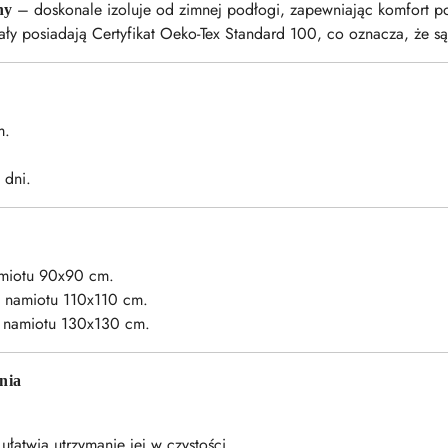
– doskonale izoluje od zimnej podłogi, zapewniając komfort p
ny
ały posiadają Certyfikat Oeko-Tex Standard 100, co oznacza, że są
m.
 dni.
miotu 90x90 cm.
 namiotu 110x110 cm.
 namiotu 130x130 cm.
nia
łatwia utrzymanie jej w czystości.