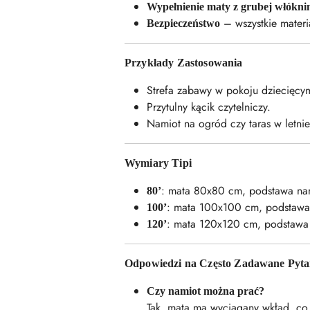
Wypełnienie maty z grubej włókni
– wszystkie materi
Bezpieczeństwo
Przykłady Zastosowania
Strefa zabawy w pokoju dziecięcy
Przytulny kącik czytelniczy.
Namiot na ogród czy taras w letnie
Wymiary Tipi
: mata 80x80 cm, podstawa na
80’
: mata 100x100 cm, podstawa
100’
: mata 120x120 cm, podstawa
120’
Odpowiedzi na Często Zadawane Pyta
Czy namiot można prać?
Tak, mata ma wyciągany wkład, co u