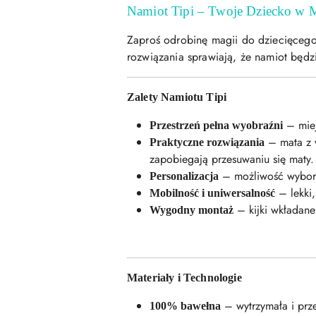
Namiot Tipi – Twoje Dziecko w M
Zaproś odrobinę magii do dziecięcego 
rozwiązania sprawiają, że namiot będ
Zalety Namiotu Tipi
– miej
Przestrzeń pełna wyobraźni
– mata z w
Praktyczne rozwiązania
zapobiegają przesuwaniu się maty.
– możliwość wyboru k
Personalizacja
– lekki,
Mobilność i uniwersalność
– kijki wkładane 
Wygodny montaż
Materiały i Technologie
– wytrzymała i prze
100% bawełna