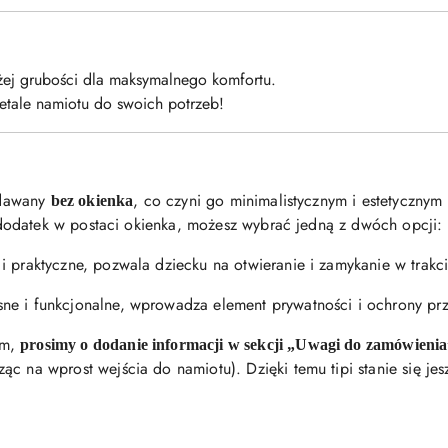
ej grubości dla maksymalnego komfortu.
detale namiotu do swoich potrzeb!
edawany
, co czyni go minimalistycznym i estetyczny
bez okienka
 dodatek w postaci okienka, możesz wybrać jedną z dwóch opcji:
i praktyczne, pozwala dziecku na otwieranie i zamykanie w trakc
e i funkcjonalne, wprowadza element prywatności i ochrony prz
em,
prosimy o dodanie informacji w sekcji „Uwagi do zamówieni
ąc na wprost wejścia do namiotu). Dzięki temu tipi stanie się j