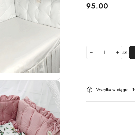
cena:
95.00
Ilość
szt.
Dostępność
Wysyłka w ciągu:
1
i
dostawa