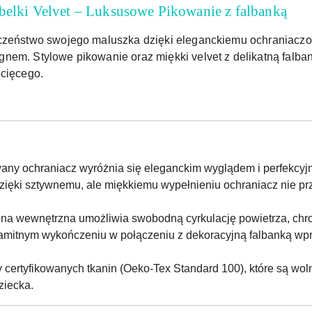
belki Velvet – Luksusowe Pikowanie z falbanką
czeństwo swojego maluszka dzięki eleganckiemu ochraniaczowi
nem. Stylowe pikowanie oraz miękki velvet z delikatną falban
ecięcego.
wany ochraniacz wyróżnia się eleganckim wyglądem i perfekc
Dzięki sztywnemu, ale miękkiemu wypełnieniu ochraniacz nie prz
ina wewnętrzna umożliwia swobodną cyrkulację powietrza, chr
ksamitnym wykończeniu w połączeniu z dekoracyjną falbanką w
certyfikowanych tkanin (Oeko-Tex Standard 100), które są woln
ziecka.