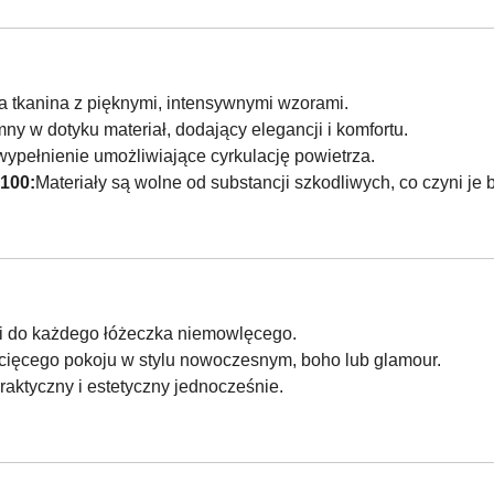
ła tkanina z pięknymi, intensywnymi wzorami.
mny w dotyku materiał, dodający elegancji i komfortu.
wypełnienie umożliwiające cyrkulację powietrza.
 100:
Materiały są wolne od substancji szkodliwych, co czyni je 
ki do każdego łóżeczka niemowlęcego.
cięcego pokoju w stylu nowoczesnym, boho lub glamour.
aktyczny i estetyczny jednocześnie.