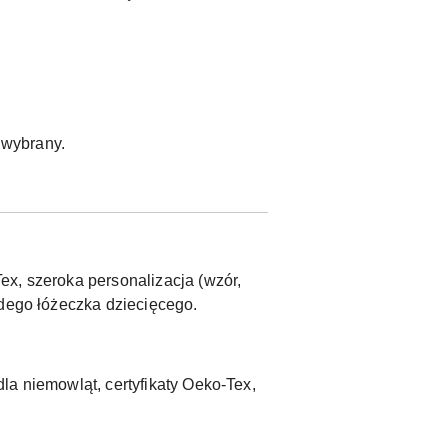
ł wybrany.
ex, szeroka personalizacja (wzór,
żdego łóżeczka dziecięcego.
la niemowląt, certyfikaty Oeko-Tex,