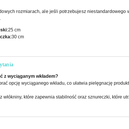
wych rozmiarach, ale jeśli potrzebujesz niestandardowego wy
.
ski:
25 cm
czka:
30 cm
ytania
ić z wyciąganym wkładem?
ać opcję wyciąganego wkładu, co ułatwia pielęgnację produkt
 włókniny, które zapewnia stabilność oraz sznureczki, które ut