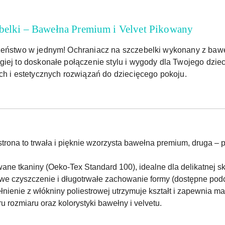
ebelki – Bawełna Premium i Velvet Pikowany
zeństwo w jednym! Ochraniacz na szczebelki wykonany z baweł
giej to doskonałe połączenie stylu i wygody dla Twojego dzie
ch i estetycznych rozwiązań do dziecięcego pokoju.
trona to trwała i pięknie wzorzysta bawełna premium, druga –
wane tkaniny (Oeko-Tex Standard 100), idealne dla delikatnej s
we czyszczenie i długotrwałe zachowanie formy (dostępne pod
nienie z włókniny poliestrowej utrzymuje kształt i zapewnia m
 rozmiaru oraz kolorystyki bawełny i velvetu.