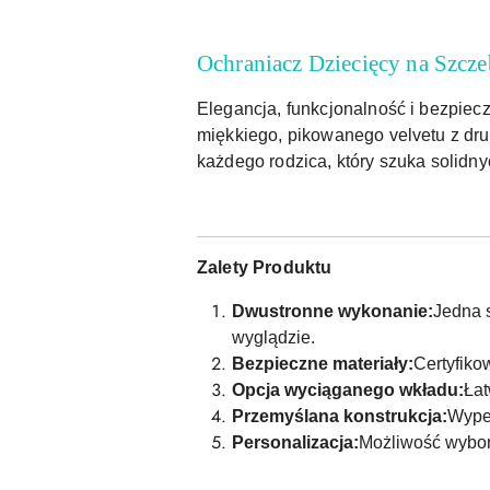
Ochraniacz Dziecięcy na Szcz
Elegancja, funkcjonalność i bezpiec
miękkiego, pikowanego velvetu z dru
każdego rodzica, który szuka solidny
Zalety Produktu
Dwustronne wykonanie:
Jedna s
wyglądzie.
Bezpieczne materiały:
Certyfiko
Opcja wyciąganego wkładu:
Łat
Przemyślana konstrukcja:
Wypeł
Personalizacja:
Możliwość wyboru