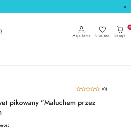
Moje konto
Ulubione
Koszyk
(0)
lvet pikowany "Maluchem przez
m
pność