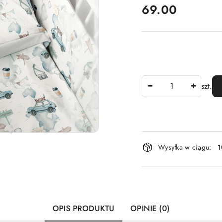
cena:
69.00
Ilość
szt.
Dostępność
Wysyłka w ciągu:
1
i
dostawa
OPIS PRODUKTU
OPINIE (0)