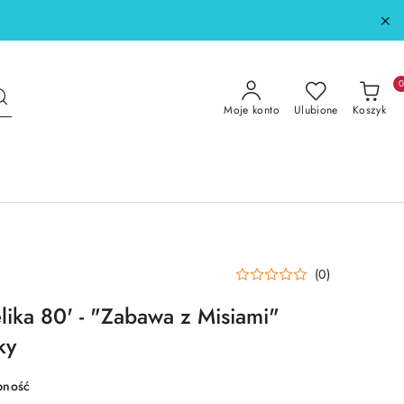
Moje konto
Ulubione
Koszyk
(0)
lika 80' - "Zabawa z Misiami"
ky
pność