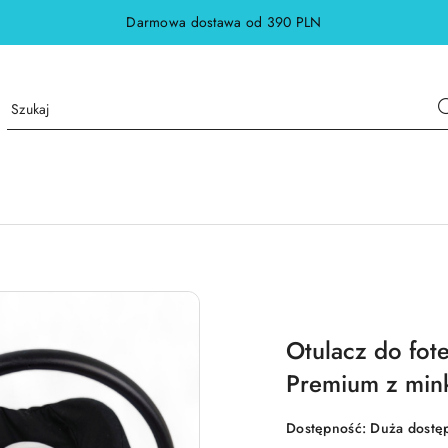
Darmowa dostawa od 390 PLN
Otulacz do fote
Premium z min
Dostępność:
Duża dostę