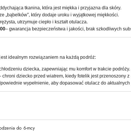
ddychająca tkanina, która jest miękka i przyjazna dla skóry.
rze „bąbelków”, który dodaje uroku i wyjątkowej miękkości.
rężysta, utrzymuje ciepło i kształt otulacza.
100
– gwarancja bezpieczeństwa i jakości, brak szkodliwych subs
jest idealnym rozwiązaniem na każdą podróż:
hłodzeniu dziecka, zapewniając mu komfort w trakcie podróży.
– chroni dziecko przed wiatrem, kiedy fotelik jest przenoszony
dpowiednie wypełnienie, aby dopasować otulacz do aktualny
rodzenia do 6-mcy