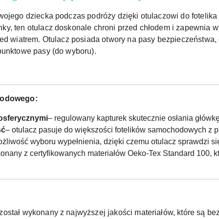
swojego dziecka podczas podróży dzięki otulaczowi do fotel
ky, ten otulacz doskonale chroni przed chłodem i zapewnia 
zed wiatrem. Otulacz posiada otwory na pasy bezpieczeństwa, 
punktowe pasy (do wyboru).
chodowego:
osferycznymi
– regulowany kapturek skutecznie osłania główkę
ść
– otulacz pasuje do większości fotelików samochodowych z p
żliwość wyboru wypełnienia, dzięki czemu otulacz sprawdzi się
onany z certyfikowanych materiałów Oeko-Tex Standard 100, k
ostał wykonany z najwyższej jakości materiałów, które są bez