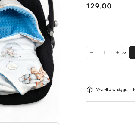
cena:
129.00
Ilość
szt.
Dostępność
Wysyłka w ciągu:
1
i
dostawa