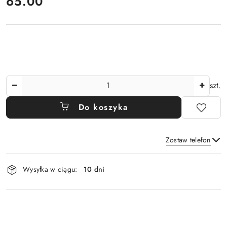
cena:
65.00
Ilość
szt.
Do koszyka
Zostaw telefon
Dostępność
Wysyłka w ciągu:
10 dni
i
Wyślij
dostawa