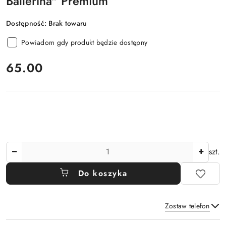
Ballerina" Premium
Dostępność:
Brak towaru
Powiadom gdy produkt będzie dostępny
cena:
65.00
Ilość
szt.
Do koszyka
Zostaw telefon
Dostępność