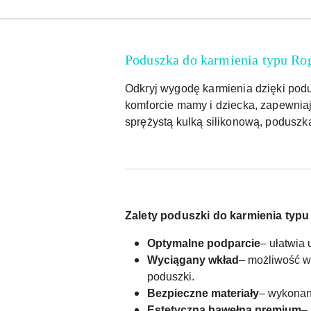
Poduszka do karmienia typu Rog
Odkryj wygodę karmienia dzięki podu
komforcie mamy i dziecka, zapewnia
sprężystą kulką silikonową, poduszka
Zalety poduszki do karmienia typu
Optymalne podparcie
– ułatwia 
Wyciągany wkład
– możliwość w
poduszki.
Bezpieczne materiały
– wykonana
Estetyczna bawełna premium
–