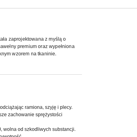
tała zaprojektowana z myślą o
 bawełny premium oraz wypełniona
ęknym wzorem na tkaninie.
dciążając ramiona, szyję i plecy.
ższe zachowanie sprężystości
, wolna od szkodliwych substancji.
 żywotność.