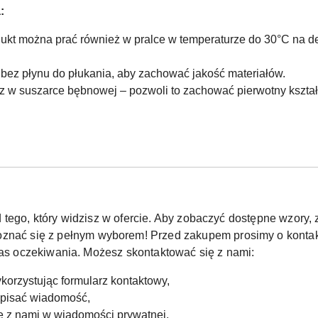
:
dukt można prać również w pralce w temperaturze do 30°C na d
 bez płynu do płukania, aby zachować jakość materiałów.
sz w suszarce bębnowej – pozwoli to zachować pierwotny kształ
 tego, który widzisz w ofercie. Aby zobaczyć dostępne wzor
oznać się z pełnym wyborem! Przed zakupem prosimy o kontak
czas oczekiwania. Możesz skontaktować się z nami:
korzystując formularz kontaktowy,
apisać wiadomość,
ię z nami w wiadomości prywatnej.