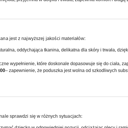
na jest z najwyższej jakości materiałów:
turalna, oddychająca tkanina, delikatna dla skóry i trwała, dz
tyczne wypełnienie, które doskonale dopasowuje się do ciała, za
100
– zapewnienie, że poduszka jest wolna od szkodliwych subs
ale sprawdzi się w różnych sytuacjach:
zymać dziecko w odpowiedniej pozycji, odciążając plecy i rami