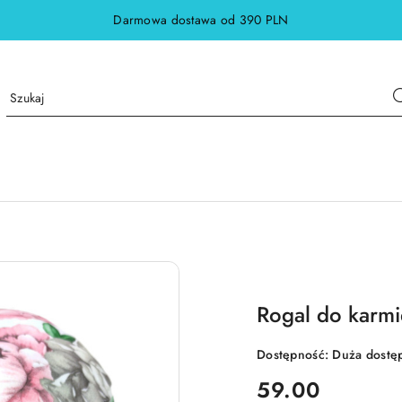
Darmowa dostawa od 390 PLN
Rogal do karmi
Dostępność:
Duża dostę
cena:
59.00