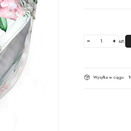
Ilość
szt.
Dostępność
Wysyłka w ciągu:
1
i
dostawa