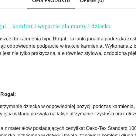
OPIS PRODUKTU
OPINIE (0)
al – komfort i wsparcie dla mamy i dziecka
szce do karmienia typu Rogal. Ta funkcjonalna poduszka zos
jąc odpowiednie podparcie w trakcie karmienia. Wykonana z
 jest nie tylko praktyczna, ale również stylowa, ozdobiona pi
 Rogal:
utrzymanie dziecka w odpowiedniej pozycji podczas karmienia, o
yjęcia wkładu pozwala na łatwe utrzymanie czystości oraz dłu
 z materiałów posiadających certyfikat Oeko-Tex Standard 100
 miękka, przyjemna w dotyku i trwała, zapewnia komfort i długą