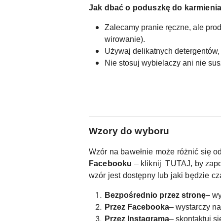
Jak dbać o poduszkę do karmienia
Zalecamy pranie ręczne, ale pro
wirowanie).
Używaj delikatnych detergentów,
Nie stosuj wybielaczy ani nie su
W
zory do wyboru
Wzór na bawełnie może różnić się od
Facebooku
– kliknij
TUTAJ
, by zap
wzór jest dostępny lub jaki będzie 
Bezpośrednio przez stronę
– wy
Przez Facebooka
– wystarczy n
Przez Instagrama
– skontaktuj s