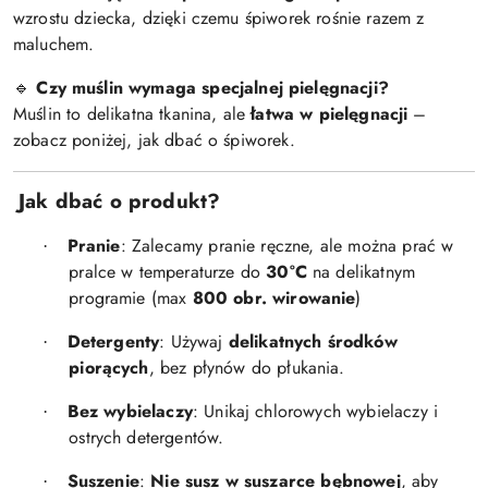
wzrostu dziecka, dzięki czemu śpiworek rośnie razem z
maluchem.
Czy muślin wymaga specjalnej pielęgnacji?
🔹
Muślin to delikatna tkanina, ale
łatwa w pielęgnacji
–
zobacz poniżej, jak dbać o śpiworek.
Jak dbać o produkt?
Pranie
: Zalecamy pranie ręczne, ale można prać w
·
pralce w temperaturze do
30°C
na delikatnym
programie (max
800 obr. wirowanie
)
Detergenty
: Używaj
delikatnych środków
·
piorących
, bez płynów do płukania.
Bez wybielaczy
: Unikaj chlorowych wybielaczy i
·
ostrych detergentów.
Suszenie
:
Nie susz w suszarce bębnowej
, aby
·