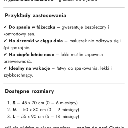
Przykłady zastosowania
Do spania w łóżeczku
– gwarantuje bezpieczny i
✔
komfortowy sen.
Na drzemki w ciągu dnia
– maluszek nie odkrywa się i
✔
śpi spokojnie.
Na ciepłe letnie noce
– lekki muślin zapewnia
✔
przewiewność.
Idealny na wakacje
– łatwy do spakowania, lekki i
✔
szybkoschnący.
Dostępne rozmiary
S
– 45 x 70 cm (0 – 6 miesięcy)
M
– 50 x 80 cm (3 – 9 miesięcy)
L
– 55 x 90 cm (6 – 18 miesięcy)
Jeśli nie widzisz swojego rozmiaru –
napisz do nas!
Chętnie