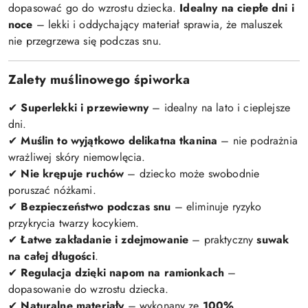
dopasować go do wzrostu dziecka.
Idealny na ciepłe dni i
noce
– lekki i oddychający materiał sprawia, że maluszek
nie przegrzewa się podczas snu.
Zalety muślinowego śpiworka
Superlekki i przewiewny
– idealny na lato i cieplejsze
✔
dni.
Muślin to wyjątkowo delikatna tkanina
– nie podrażnia
✔
wrażliwej skóry niemowlęcia.
Nie krępuje ruchów
– dziecko może swobodnie
✔
poruszać nóżkami.
Bezpieczeństwo podczas snu
– eliminuje ryzyko
✔
przykrycia twarzy kocykiem.
Łatwe zakładanie i zdejmowanie
– praktyczny
suwak
✔
na całej długości
.
Regulacja dzięki napom na ramionkach
–
✔
dopasowanie do wzrostu dziecka.
Naturalne materiały
– wykonany ze
100%
✔