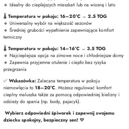
Idealny do cieplejszych mieszkań lub na wiosnę i lato
🔹
Temperatura w pokoju: 16–20°C
→
2.5 TOG
🌡
Uniwersalny wybór na większość sezonów
🔹
Średniej grubości wypełnienie zapewniające komfort
🔹
termiczny
Temperatura w pokoju: 14–16°C
→
3.5 TOG
🌡
Najcieplejsza opcja na zimowe noce i chłodniejsze domy
🔹
Zapewnia przyjemne otulenie i ciepło bez ryzyka
🔹
przegrzania
Wskazówka:
Zalecana temperatura w pokoju
✅
niemowlęcia to
18–20°C
. Możesz regulować komfort
cieplny maluszka także za pomocą odpowiedniej bielizny i
odzieży do spania (np. body, pajacyk).
Wybierz odpowiedni śpiworek i zapewnij swojemu
dziecku spokojny, bezpieczny sen!
💙