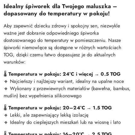
Idealny śpiworek dla Twojego maluszka –
dopasowany do temperatury w pokoju!
Aby zapewnić dziecku zdrowy i spokojny sen, niezwykle
ważne jest dobranie odpowiedniego śpiworka
dostosowanego do temperatury w pomieszczeniu. Nasze
śpiworki niemowlęce są dostępne w różnych wartościach
TOG, dzięki czemu łatwo dopasujesz je do aktualnych
warunków:
Temperatura w pokoju: 24°C i więcej
→
0.5 TOG
🌡
Najcieńszy i najlżejszy wariant, idealny na upalne noce
🔹
Wykonany z przewiewnych materiałów (bawełna, bambus,
🔹
muślin) bez wypełnienia silikonowego
Temperatura w pokoju: 20–24°C
→
1.5 TOG
🌡
Lekki, ale zapewniający lekką izolację
🔹
Idealny do cieplejszych mieszkań lub na wiosnę i lato
🔹
Temperatura w pokoju: 16–20°C
→
2.5 TOG
🌡