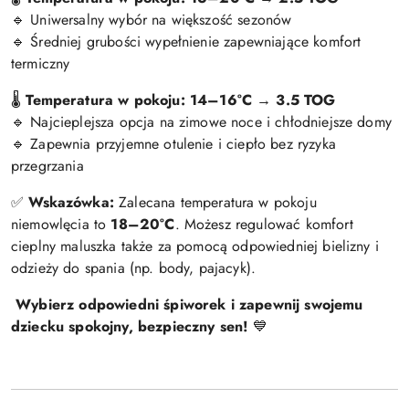
Uniwersalny wybór na większość sezonów
🔹
Średniej grubości wypełnienie zapewniające komfort
🔹
termiczny
Temperatura w pokoju: 14–16°C
→
3.5 TOG
🌡
Najcieplejsza opcja na zimowe noce i chłodniejsze domy
🔹
Zapewnia przyjemne otulenie i ciepło bez ryzyka
🔹
przegrzania
Wskazówka:
Zalecana temperatura w pokoju
✅
niemowlęcia to
18–20°C
. Możesz regulować komfort
cieplny maluszka także za pomocą odpowiedniej bielizny i
odzieży do spania (np. body, pajacyk).
Wybierz odpowiedni śpiworek i zapewnij swojemu
dziecku spokojny, bezpieczny sen!
💙