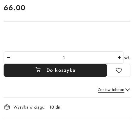
cena:
66.00
Ilość
szt.
Do koszyka
Zostaw telefon
Dostępność
Wysyłka w ciągu:
10 dni
i
Wyślij
dostawa