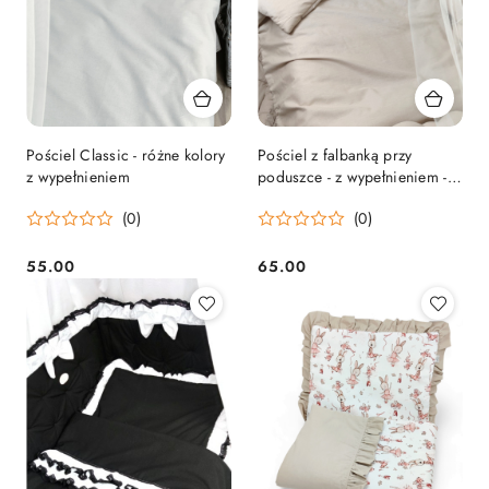
Pościel Classic - różne kolory
Pościel z falbanką przy
z wypełnieniem
poduszce - z wypełnieniem -
różne kolory
(0)
(0)
55.00
65.00
Cena:
Cena: