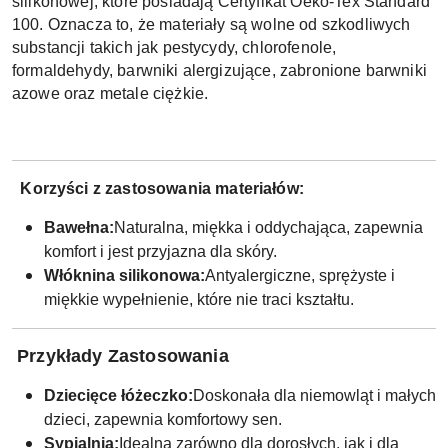
silikonowej, które posiadają Certyfikat Oeko-Tex Standard
100. Oznacza to, że materiały są wolne od szkodliwych
substancji takich jak pestycydy, chlorofenole,
formaldehydy, barwniki alergizujące, zabronione barwniki
azowe oraz metale ciężkie.
Korzyści z zastosowania materiałów:
Bawełna:
Naturalna, miękka i oddychająca, zapewnia
komfort i jest przyjazna dla skóry.
Włóknina silikonowa:
Antyalergiczne, sprężyste i
miękkie wypełnienie, które nie traci kształtu.
Przykłady Zastosowania
Dziecięce łóżeczko:
Doskonała dla niemowląt i małych
dzieci, zapewnia komfortowy sen.
Sypialnia:
Idealna zarówno dla dorosłych, jak i dla