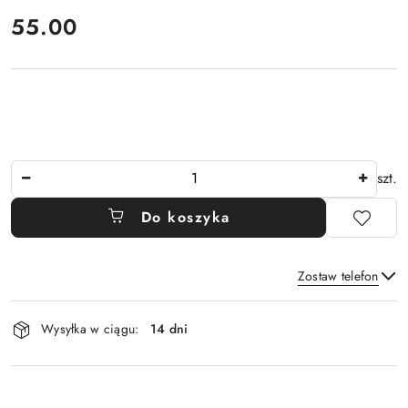
cena:
55.00
Ilość
szt.
Do koszyka
Zostaw telefon
Dostępność
Wysyłka w ciągu:
14 dni
i
Wyślij
dostawa