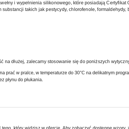
ełny i wypełnienia silikonowego, które posiadają Certyfikat
 substancji takich jak pestycydy, chlorofenole, formaldehydy, 
ć na dłużej, zalecamy stosowanie się do poniższych wytyczn
na prać w pralce, w temperaturze do 30°C na delikatnym progra
ez płynu do płukania.
 tego, który widzisz w ofercie. Aby zobaczyć dostępne wzor