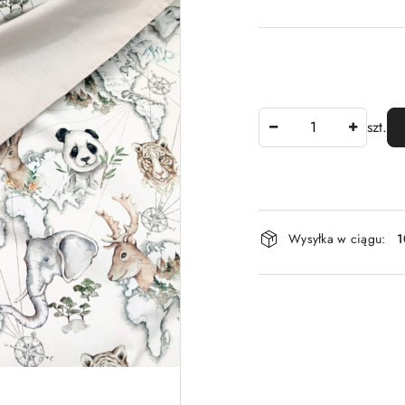
Ilość
szt.
Dostępność
Wysyłka w ciągu:
1
i
dostawa