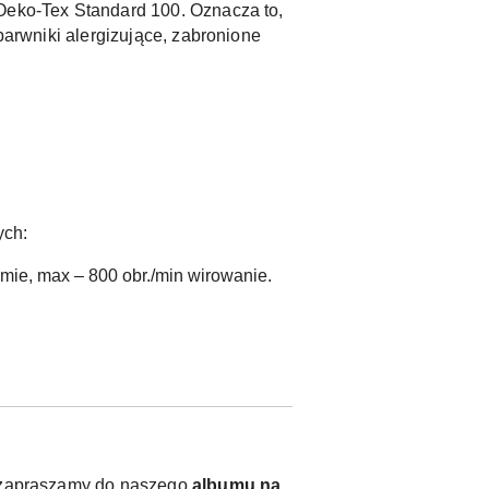
 Oeko-Tex Standard 100. Oznacza to,
barwniki alergizujące, zabronione
ych:
mie, max – 800 obr./min wirowanie.
y, zapraszamy do naszego
albumu na