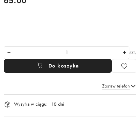
cena:
65.00
Ilość
szt.
Do koszyka
Zostaw telefon
Dostępność
Wysyłka w ciągu:
10 dni
i
Wyślij
dostawa